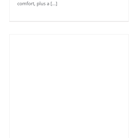
comfort, plus a [...]
Digiterm Comfort-2 Flex