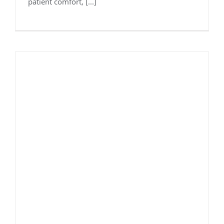
patient comfort, [...]
Digiterm DiaCare-3